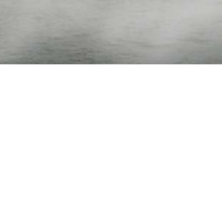
WILLKOMMEN AUF SYLT
Das Team um Kathrin Buchheister-Harms freut sich darauf,
Sie auf der Insel begrüßen zu dürfen.
Montag - Freitag: 09:30 bis 16:30 Uhr
Samstag: 09:30 bis 14:30 Uhr
Sonntag und Feiertags: Geschlossen
Am Torbogen 4, 25980 Sylt/OT Rantum