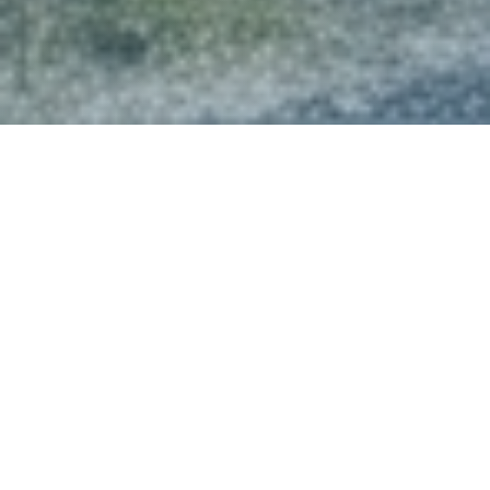
200 km Radwege
E-Bike freundlich
direkt von Rantum aus
Lademöglichkeit vor Ort
Für alle
Sicherer
Altersgruppen
Fahrradkeller
Familien & Paare willkommen
Abstellraum inklusive