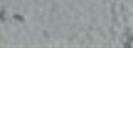
Zwei Meere, 600 m
Sansibar in 10 Min
Nordsee & Wattenmeer
Sylts legendäres Strand-
Restaurant